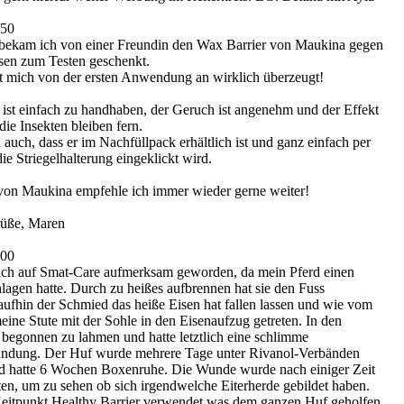
:50
ekam ich von einer Freundin den Wax Barrier von Maukina gegen
sen zum Testen geschenkt.
t mich von der ersten Anwendung an wirklich überzeugt!
 ist einfach zu handhaben, der Geruch ist angenehm und der Effekt
: die Insekten bleiben fern.
h auch, dass er im Nachfüllpack erhältlich ist und ganz einfach per
e Striegelhalterung eingeklickt wird.
von Maukina empfehle ich immer wieder gerne weiter!
rüße, Maren
:00
ich auf Smat-Care aufmerksam geworden, da mein Pferd einen
lagen hatte. Durch zu heißes aufbrennen hat sie den Fuss
fhin der Schmied das heiße Eisen hat fallen lassen und wie vom
meine Stute mit der Sohle in den Eisenaufzug getreten. In den
e begonnen zu lahmen und hatte letztlich eine schlimme
ündung. Der Huf wurde mehrere Tage unter Rivanol-Verbänden
rd hatte 6 Wochen Boxenruhe. Die Wunde wurde nach einiger Zeit
ten, um zu sehen ob sich irgendwelche Eiterherde gebildet haben.
eitpunkt Healthy Barrier verwendet was dem ganzen Huf geholfen