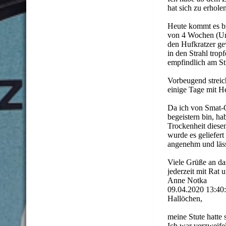
hat sich zu erhole
Heute kommt es bz
von 4 Wochen (Unf
den Hufkratzer gew
in den Strahl tro
empfindlich am St
Vorbeugend streic
einige Tage mit He
Da ich von Smat-C
begeistern bin, ha
Trockenheit diese
wurde es geliefert
angenehm und lässt
Viele Grüße an da
jederzeit mit Rat u
Anne Notka
09.04.2020
13:40
Hallöchen,
meine Stute hatte 
Ich war verzweifel