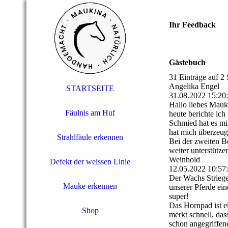
Ihr Feedback
Gästebuch
31 Einträge auf 2 
Angelika Engel
STARTSEITE
31.08.2022
15:20
Hallo liebes Mau
Fäulnis am Huf
heute berichte ic
Schmied hat es mi
hat mich überzeugt
Strahlfäule erkennen
Bei der zweiten B
weiter unterstütze
Weinhold
Defekt der weissen Linie
12.05.2022
10:57
Der Wachs Striege
Mauke erkennen
unserer Pferde eine
super!
Das Hornpad ist e
Shop
merkt schnell, das
schon angegriffen