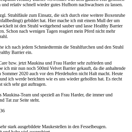
n und relativ schnell wieder gutes Hufhorn nachwachsen zu lassen.
gl. Strahlfäule zum Einsatz, die sich durch eine weitere Boxenruhe
allbedingt) gebildet hat. Hier mache ich mit einem Mull der um
ickelt ist den Strahl weitgehend sauber und lasse Healthy Barrier
pfen. Schon nach wenigen Tagen reagiert mein Pferd nicht mehr
rahl.
he ich nach jedem Schmiedtermin die Strahlfurchen und den Strahl
althy Barrier ein.
are bzw. jetzt Maukina und Frau Harder sehr zufrieden und
be ich mir nun noch 500ml Velvet Barrier gekauft, da die anhaltende
n Sommer 2020 auch vor den Pferdehufen nicht Halt macht. Heute
 und ich werde berichten wie es uns wieder geholfen hat. Es riecht
 sich sehr gut auftragen.
s Maukina-Team und speziell an Frau Harder, die immer und
nd Tat zur Seite steht.
:36
sehr stark ausgebildete Maukestellen in den Fesselbeugen.
t und habe viel ausprobiert.