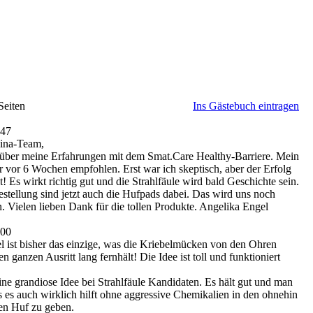
Seiten
Ins Gästebuch eintragen
:47
kina-Team,
h über meine Erfahrungen mit dem Smat.Care Healthy-Barriere. Mein
r vor 6 Wochen empfohlen. Erst war ich skeptisch, aber der Erfolg
! Es wirkt richtig gut und die Strahlfäule wird bald Geschichte sein.
estellung sind jetzt auch die Hufpads dabei. Das wird uns noch
n. Vielen lieben Dank für die tollen Produkte. Angelika Engel
:00
l ist bisher das einzige, was die Kriebelmücken von den Ohren
n ganzen Ausritt lang fernhält! Die Idee ist toll und funktioniert
ine grandiose Idee bei Strahlfäule Kandidaten. Es hält gut und man
s es auch wirklich hilft ohne aggressive Chemikalien in den ohnehin
en Huf zu geben.