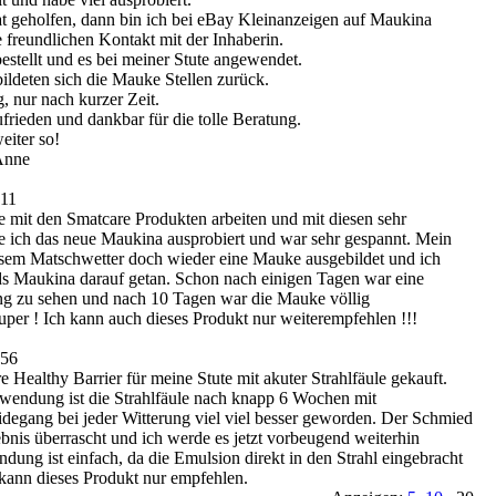
at geholfen, dann bin ich bei eBay Kleinanzeigen auf Maukina
 freundlichen Kontakt mit der Inhaberin.
estellt und es bei meiner Stute angewendet.
ildeten sich die Mauke Stellen zurück.
eg, nur nach kurzer Zeit.
ufrieden und dankbar für die tolle Beratung.
eiter so!
Anne
:11
e mit den Smatcare Produkten arbeiten und mit diesen sehr
be ich das neue Maukina ausprobiert und war sehr gespannt. Mein
esem Matschwetter doch wieder eine Mauke ausgebildet und ich
ds Maukina darauf getan. Schon nach einigen Tagen war eine
ng zu sehen und nach 10 Tagen war die Mauke völlig
per ! Ich kann auch dieses Produkt nur weiterempfehlen !!!
:56
 Healthy Barrier für meine Stute mit akuter Strahlfäule gekauft.
wendung ist die Strahlfäule nach knapp 6 Wochen mit
egang bei jeder Witterung viel viel besser geworden. Der Schmied
nis überrascht und ich werde es jetzt vorbeugend weiterhin
ung ist einfach, da die Emulsion direkt in den Strahl eingebracht
kann dieses Produkt nur empfehlen.