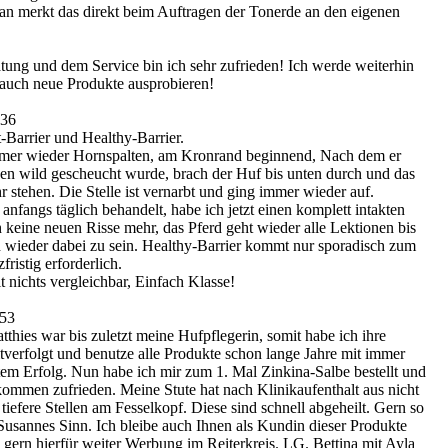
Man merkt das direkt beim Auftragen der Tonerde an den eigenen
tung und dem Service bin ich sehr zufrieden! Ich werde weiterhin
d auch neue Produkte ausprobieren!
:36
-Barrier und Healthy-Barrier.
mmer wieder Hornspalten, am Kronrand beginnend, Nach dem er
en wild gescheucht wurde, brach der Huf bis unten durch und das
r stehen. Die Stelle ist vernarbt und ging immer wieder auf.
 anfangs täglich behandelt, habe ich jetzt einen komplett intakten
h keine neuen Risse mehr, das Pferd geht wieder alle Lektionen bis
ch wieder dabei zu sein. Healthy-Barrier kommt nur sporadisch zum
ristig erforderlich.
t nichts vergleichbar, Einfach Klasse!
:53
hies war bis zuletzt meine Hufpflegerin, somit habe ich ihre
verfolgt und benutze alle Produkte schon lange Jahre mit immer
tem Erfolg. Nun habe ich mir zum 1. Mal Zinkina-Salbe bestellt und
lkommen zufrieden. Meine Stute hat nach Klinikaufenthalt aus nicht
efere Stellen am Fesselkopf. Diese sind schnell abgeheilt. Gern so
Susannes Sinn. Ich bleibe auch Ihnen als Kundin dieser Produkte
 gern hierfür weiter Werbung im Reiterkreis. LG. Bettina mit Ayla