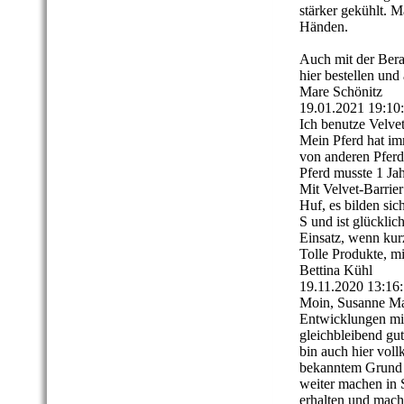
stärker gekühlt. 
Händen.
Auch mit der Bera
hier bestellen un
Mare Schönitz
19.01.2021
19:10
Ich benutze Velvet
Mein Pferd hat i
von anderen Pferd
Pferd musste 1 Jah
Mit Velvet-Barrier
Huf, es bilden sic
S und ist glückli
Einsatz, wenn kurzf
Tolle Produkte, mi
Bettina Kühl
19.11.2020
13:16
Moin, Susanne Matt
Entwicklungen mit
gleichbleibend gu
bin auch hier vol
bekanntem Grund ti
weiter machen in 
erhalten und mach