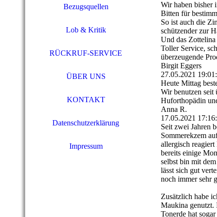
Wir haben bisher 
Bezugsquellen
Bitten für bestim
So ist auch die Zi
Lob & Kritik
schützender zur Ha
Und das Zottelina
Toller Service, sc
RÜCKRUF-SERVICE
überzeugende Prod
Birgit Eggers
27.05.2021
19:01
ÜBER UNS
Heute Mittag best
Wir benutzen seit
KONTAKT
Huforthopädin und
Anna R.
17.05.2021
17:16
Datenschutzerklärung
Seit zwei Jahren 
Sommerekzem auf e
allergisch reagier
Impressum
bereits einige Mon
selbst bin mit dem
lässt sich gut ver
noch immer sehr g
Zusätzlich habe i
Maukina genutzt. 
Tonerde hat sogar 