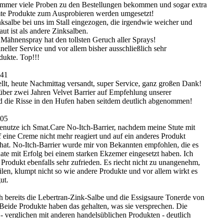
immer viele Proben zu den Bestellungen bekommen und sogar extra
mte Produkte zum Ausprobieren werden umgesetzt!
nksalbe bei uns im Stall eingezogen, die irgendwie weicher und
ut ist als andere Zinksalben.
 Mähnenspray hat den tollsten Geruch aller Sprays!
hneller Service und vor allem bisher ausschließlich sehr
ukte. Top!!!
:41
ellt, heute Nachmittag versandt, super Service, ganz großen Dank!
 über zwei Jahren Velvet Barrier auf Empfehlung unserer
 die Risse in den Hufen haben seitdem deutlich abgenommen!
:05
benutze ich Smat.Care No-Itch-Barrier, nachdem meine Stute mit
ine Creme nicht mehr reagiert und auf ein anderes Produkt
t hat. No-Itch-Barrier wurde mir von Bekannten empfohlen, die es
ate mit Erfolg bei einem starken Ekzemer eingesetzt haben. Ich
 Produkt ebenfalls sehr zufrieden. Es riecht nicht zu unangenehm,
teilen, klumpt nicht so wie andere Produkte und vor allem wirkt es
ut.
ch bereits die Lebertran-Zink-Salbe und die Essigsaure Tonerde von
Beide Produkte haben das gehalten, was sie versprechen. Die
- verglichen mit anderen handelsüblichen Produkten - deutlich