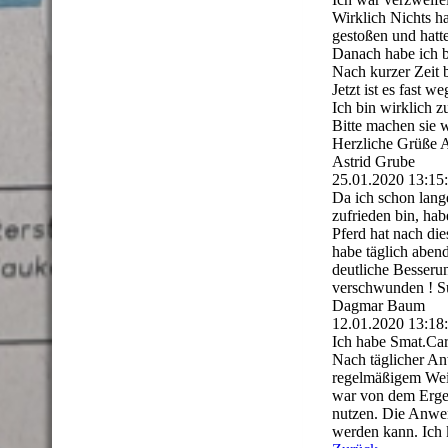
Wirklich Nichts h
gestoßen und hatte
Danach habe ich b
Nach kurzer Zeit b
Jetzt ist es fast w
Ich bin wirklich z
Bitte machen sie w
Herzliche Grüße 
Astrid Grube
25.01.2020
13:15
Da ich schon lang
zufrieden bin, ha
Pferd hat nach di
habe täglich aben
deutliche Besseru
verschwunden ! Su
Dagmar Baum
12.01.2020
13:18
Ich habe Smat.Care
Nach täglicher An
regelmäßigem Weid
war von dem Ergeb
nutzen. Die Anwend
werden kann. Ich 