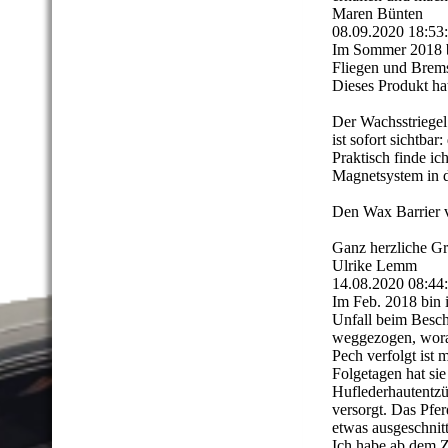
Maren Bünten
08.09.2020
18:53
Im Sommer 2018 b
Fliegen und Brem
Dieses Produkt ha
Der Wachsstriegel
ist sofort sichtbar
Praktisch finde ic
Magnetsystem in di
Den Wax Barrier 
Ganz herzliche G
Ulrike Lemm
14.08.2020
08:44
Im Feb. 2018 bin 
Unfall beim Besch
weggezogen, worau
Pech verfolgt ist 
Folgetagen hat si
Huflederhautentz
versorgt. Das Pfe
etwas ausgeschnit
Ich habe ab dem Z